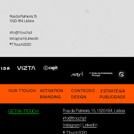
Rua da Palmeira, 15
1520-184, Lisboa
info@ttouch.pt
Instagram
 | 
LinkedIn
®TTouch 2020
OUR TTOUCH:
ACTIVATION
CONTEÚDO
ESTRATÉGIA
BRANDING
DESIGN
PUBLICIDADE
Rua da Palmeira, 15, 1520-184, Lisboa
GET IN TTOUCH
info@ttouch.pt
Instagram
 | 
LinkedIn
® TTouch 2020